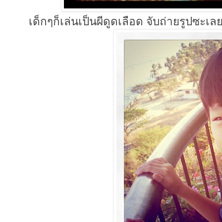
เด็กๆก็เล่นเป็นผีดูดเลือด จับถ่ายรูปซะเล