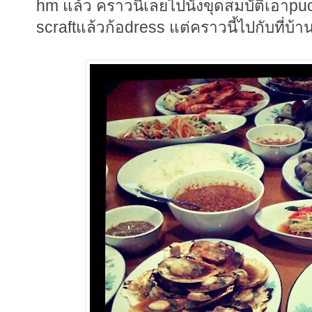
hm แล้ว คราวนี้เลยไปนั่งขุดสมบัติเอาpu
scraftแล้วก้อdress แต่คราวนี้ไปกับที่บ้าน