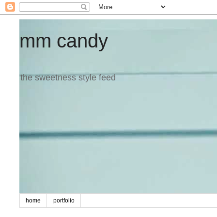
mm candy
the sweetness style feed
home
portfolio