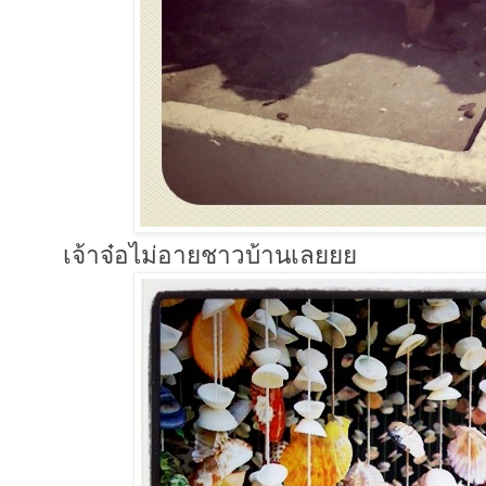
เจ้าจ๋อไม่อายชาวบ้านเลยยย