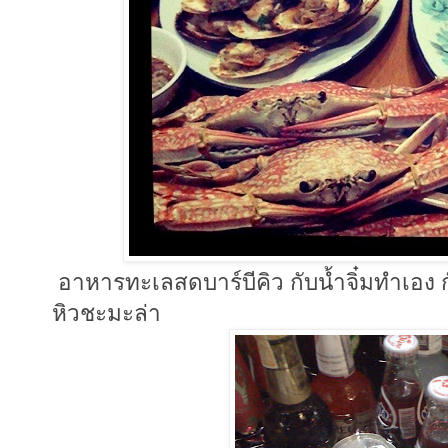
อาหารทะเลสดบาร์บีคิว กับน้ำจิ๋มทำเอง ก
หิวชะมะล่า