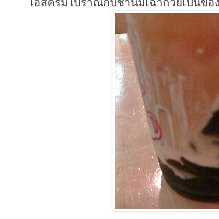
ไอสครีมโบราณกับชานมเฉาก๋วยเปนของ