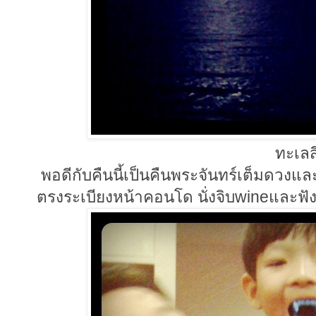
ทะเลส
พอดีกับคืนนี้เป็นคืนพระจันทร์เต็มดวงแล
ตรงระเบียงหน้าคอนโด นั่งจิบwineและฟั