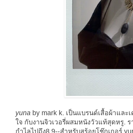
yuna
by mark k. เป็นแบรนด์เสื้อผ้าและเ
ใจ กับงานจิวเวอรี่ผสมหนังวัวแท้สุดหรู.
กำไลไปถึง8,9--สำหรับสร้อยโช๊กเกอร์ yu