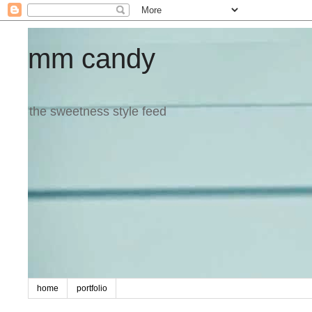
mm candy
the sweetness style feed
home
portfolio