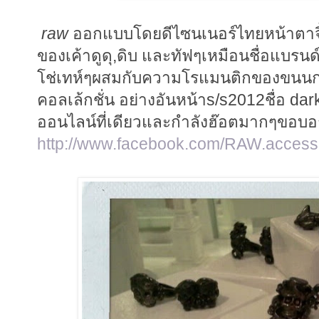
raw
ออกแบบโดยดีไซนเนอร์ไทยหน้าตาจิ้ม
ของเค้าดูดุ,ดิบ และทัฟๆเหมือนชื่อแบร
โช่เทห์ๆผสมกับความโรแมนติกของขนนก 
คอลเล้กชั่น อย่างอันหน้าs/s2012ชื่อ dark
ออนไลน์ที่เดียวและกำลังฮ๊อตมากๆขอบ
http://www.facebook.com/RAW.access