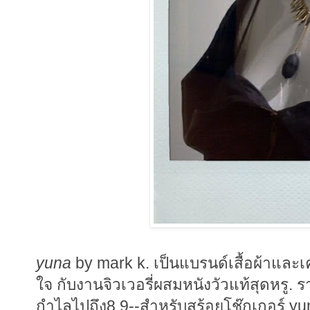
yuna
by mark k. เป็นแบรนด์เสื้อผ้าและเ
ใจ กับงานจิวเวอรี่ผสมหนังวัวแท้สุดหรู.
กำไลไปถึง8,9--สำหรับสร้อยโช๊กเกอร์ yu