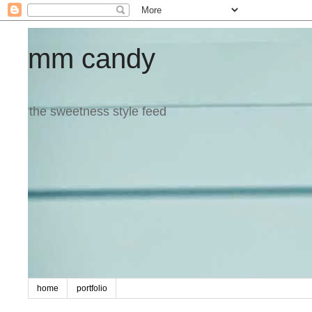
mm candy
the sweetness style feed
home
portfolio