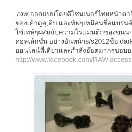
raw
ออกแบบโดยดีไซนเนอร์ไทยหน้าตาจิ้ม
ของเค้าดูดุ,ดิบ และทัฟๆเหมือนชื่อแบร
โช่เทห์ๆผสมกับความโรแมนติกของขนนก 
คอลเล้กชั่น อย่างอันหน้าs/s2012ชื่อ dark
ออนไลน์ที่เดียวและกำลังฮ๊อตมากๆขอบ
http://www.facebook.com/RAW.access