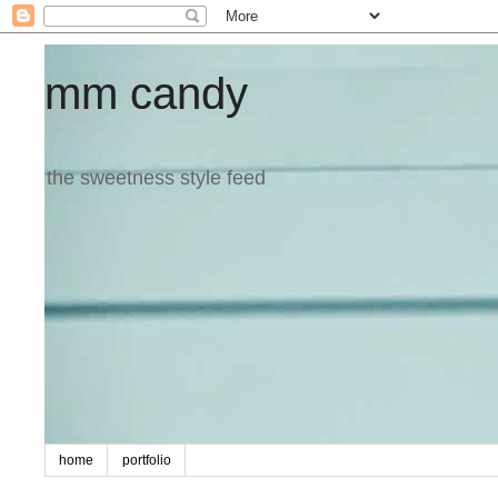
mm candy
the sweetness style feed
home
portfolio