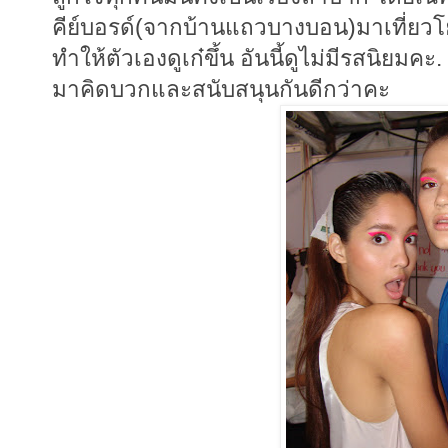
คีย์บอรด์(จากบ้านแถวบางบอน)มาเที่ยวโย
ทำให้ตัวเองดูเก๋ขึ้น อันนี้ดูไม่มีรสนิยมค
มาคิดบวกและสนับสนุนกันดีกว่าคะ