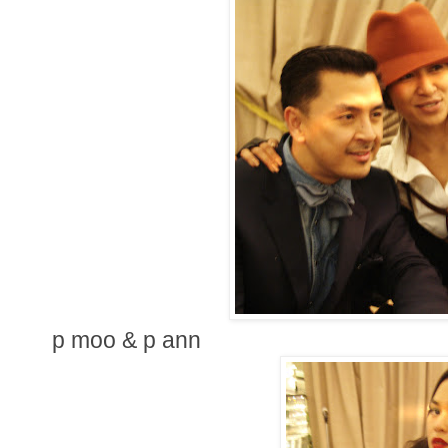
p moo & p ann