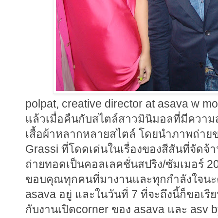
polpat, creative director at asava w 
แล้วเมื่อคืนกับสไตล์สาวมินิมอลที่มีความส
เสื้อผ้าหลากหลายสไตล์ โดยนำภาพถ่ายขอ
Grassi ที่โดดเด่นในเรื่องของสีสันที่
ถ่ายทอดเป็นคอลเลคชั่นสปริง/ซัมเมอร์ 2
ขอบคุณทุกคนที่มางานและทุกกำลังใจนะค
asava อยู่ และในวันที่ 7 ที่จะถึงนี้ก็ขอเ
กับงานเปิดcorner ของ asava และ asv by