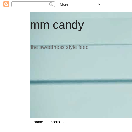
mm candy
the sweetness style feed
home
portfolio