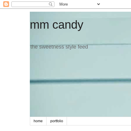
mm candy
the sweetness style feed
home
portfolio