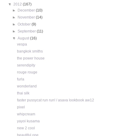
▼
2012
(167)
►
December
(10)
►
November
(14)
►
October
(9)
►
September
(11)
▼
August
(16)
vespa
bangkok smiths
the power house
serendipity
rouge rouge
furla
wonderland
thai silk
faster pussycat run run! / asava lookbook aw12
pixel
whipcream
yayoi kusama
new 2 cool
beautiful one