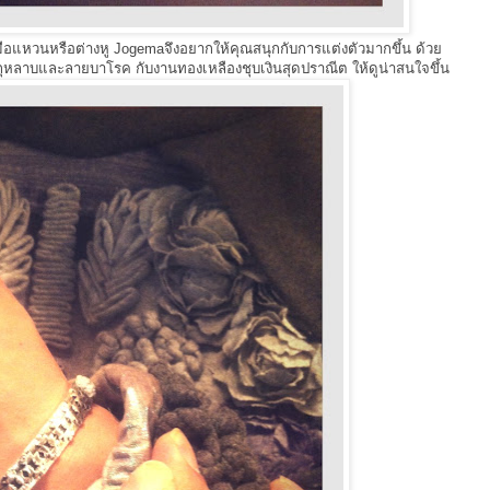
มือแหวนหรือต่างหู Jogemaจึงอยากให้คุณสนุกกับการแต่งตัวมากขึ้น ด้วย
กกุหลาบและลายบาโรค กับงานทองเหลืองชุบเงินสุดปราณีต ให้ดูน่าสนใจขึ้น