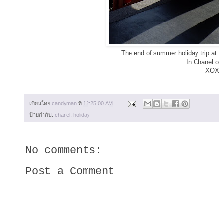
The end of summer holiday trip a
In Chanel o
XOX
เขียนโดย
candyman
ที่
12:25:00 AM
ป้ายกำกับ:
chanel
,
holiday
No comments:
Post a Comment