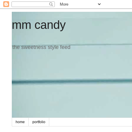
mm candy
the sweetness style feed
home
portfolio