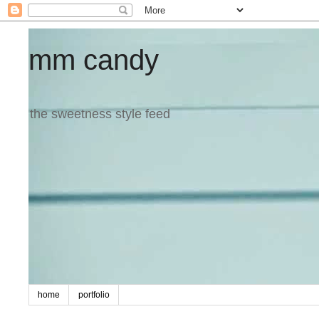
mm candy
the sweetness style feed
home
portfolio