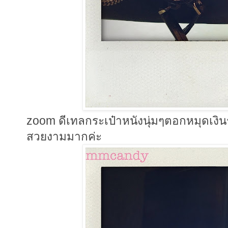
zoom ดีเทลกระเป๋าหนังนุ่มๆตอกหมุดเง
สวยงามมากค่ะ