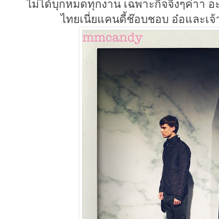
ไม่ได้บุกหมดทุกงาน เฉพาะกิจจิงๆค่าา อะ
ไทยเนี่ยแคนดี้ช๊อบชอบ อ๋อและเจ้