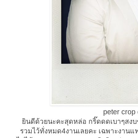
peter crop
ยินดีด้วยนะคะสุดหล่อ กริ๊ดดดเบาๆสงบๆ
รวมไว้ทั่งหมด4งานเลยคะ เฉพาะงานแฟชั่