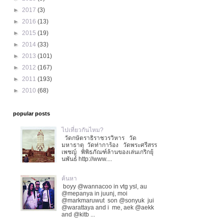
►
2017
(3)
►
2016
(13)
►
2015
(19)
►
2014
(33)
►
2013
(101)
►
2012
(167)
►
2011
(193)
►
2010
(68)
popular posts
ไปเที่ยวกันไหม?
วัดกษัตราธิราชวรวิหาร วัด
มหาธาตุ วัดท่าการ้อง วัดพระศรีสรร
เพชญ์ พิพิธภัณฑ์ล้านของเล่นเกริกยุ้
นพันธ์ http://www....
ค้นหา
boyy @wannacoo in vtg ysl, au
@mepanya in juunj, moi
@markmaruwut son @sonyuk jui
@warattaya and i me, aek @aekk
and @kitb ...