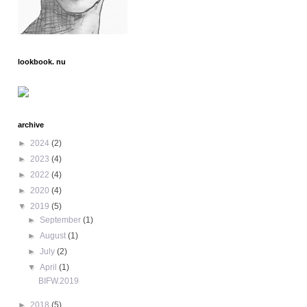
lookbook. nu
archive
►
2024
(2)
►
2023
(4)
►
2022
(4)
►
2020
(4)
▼
2019
(5)
►
September
(1)
►
August
(1)
►
July
(2)
▼
April
(1)
BIFW.2019
►
2018
(5)