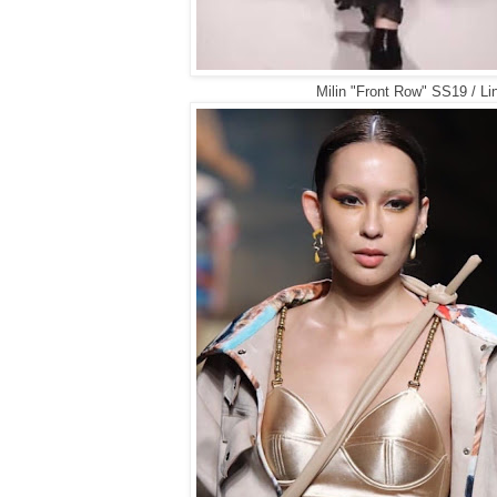
Milin "Front Row" SS19 / Li