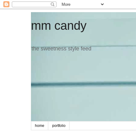
mm candy
the sweetness style feed
home
portfolio