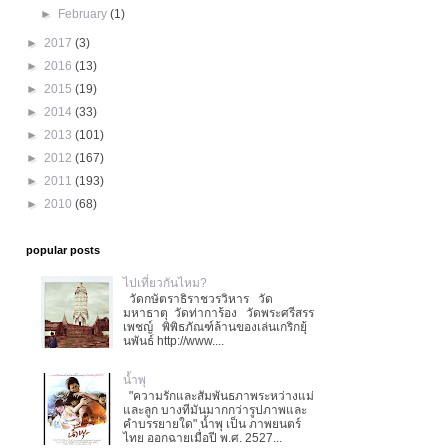
►
February
(1)
►
2017
(3)
►
2016
(13)
►
2015
(19)
►
2014
(33)
►
2013
(101)
►
2012
(167)
►
2011
(193)
►
2010
(68)
popular posts
ไปเที่ยวกันไหม?
วัดกษัตราธิราชวรวิหาร วัด
มหาธาตุ วัดท่าการ้อง วัดพระศรีสรร
เพชญ์ พิพิธภัณฑ์ล้านของเล่นเกริกยุ้
นพันธ์ http://www....
น้ำพุ
"ความรักและสัมพันธภาพระหว่างแม่
และลูก บางทีมันมากกว่ารูปภาพและ
คำบรรยายใด" น้ำพุ เป็น ภาพยนตร์
ไทย ออกฉายเมื่อปี พ.ศ. 2527...