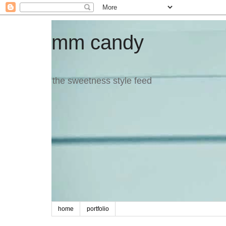
mm candy
the sweetness style feed
home
portfolio