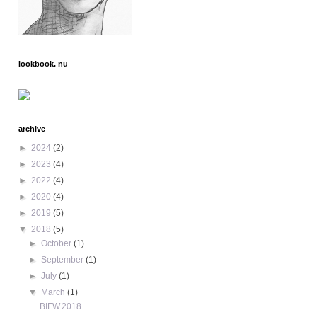
lookbook. nu
archive
►
2024
(2)
►
2023
(4)
►
2022
(4)
►
2020
(4)
►
2019
(5)
▼
2018
(5)
►
October
(1)
►
September
(1)
►
July
(1)
▼
March
(1)
BIFW.2018